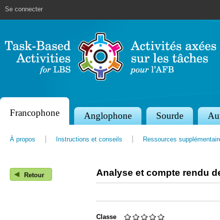
Jump to navigation
Se connecter
Francophone
S
Anglophone
Sourde
Au
e
À propos
Instructions et conseils
Ressources supplémentair
c
t
Analyse et compte rendu de 
◀
i
Retour
o
n
Classe