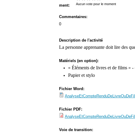
s
Aucun vote pour le moment
ment:
M
Commentaires:
e
0
n
u
Description de l'activité
La personne apprenante doit lire des que
Matériels (en option):
« Éléments de livres et de films » - 
Papier et stylo
Fichier Word:
AnalyseEtCompteRenduDeLivreOuDeFi
Fichier PDF:
AnalyseEtCompteRenduDeLivreOuDeFi
Voie de transition: