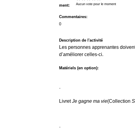
s
Aucun vote pour le moment
ment:
M
Commentaires:
e
0
n
u
Description de l'activité
Les personnes apprenantes doivent i
d’améliorer celles-ci.
Matériels (en option):
·
Livret
Je gagne ma vie
(Collection
S
·