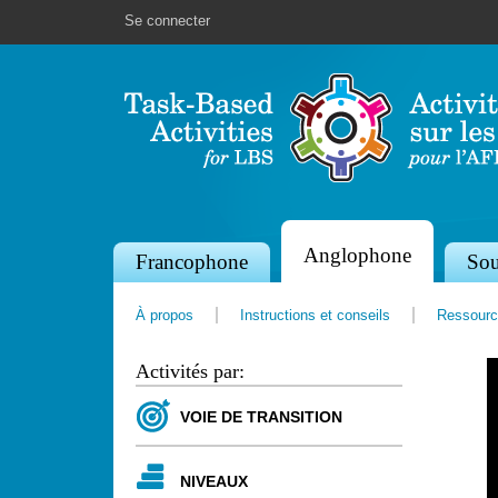
Se connecter
Anglophone
S
Francophone
Sou
e
À propos
Instructions et conseils
Ressourc
c
t
Activités par:
i
VOIE DE TRANSITION
o
n
NIVEAUX