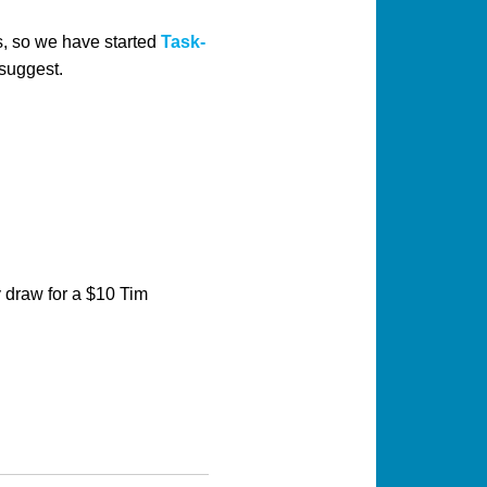
s, so we have started
Task-
 suggest.
y draw for a $10 Tim