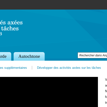
Jump to navigation
rde
Autochtone
es supplémentaires
Développer des activités axées sur les tâches
V
a
N
f
t