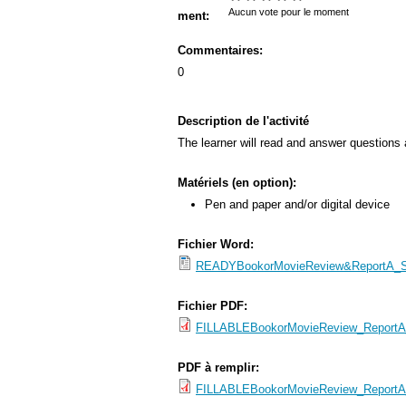
s
Aucun vote pour le moment
ment:
M
Commentaires:
e
0
n
u
Description de l'activité
The learner will read and answer questions 
Matériels (en option):
Pen and paper and/or digital device
Fichier Word:
READYBookorMovieReview&ReportA_SP_
Fichier PDF:
FILLABLEBookorMovieReview_ReportA_
PDF à remplir:
FILLABLEBookorMovieReview_ReportA_