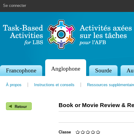
Jump to navigation
Se connecter
Anglophone
S
Francophone
Sourde
Au
e
À propos
Instructions et conseils
Ressources supplémentair
c
t
Book or Movie Review & Re
◀
i
Retour
o
n
Classe