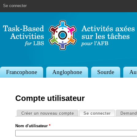
Jump to navigation
Se connecter
S
Francophone
Anglophone
Sourde
Au
e
c
Compte utilisateur
t
i
Onglets principaux
Créer un nouveau compte
Se connecter
(onglet actif
Demande
o
Nom d'utilisateur
*
n