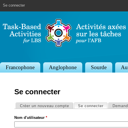
Jump to navigation
Se connecter
S
Francophone
Anglophone
Sourde
Au
e
c
Se connecter
t
i
Onglets principaux
Créer un nouveau compte
Se connecter
(onglet actif
Demande
o
Nom d'utilisateur
*
n