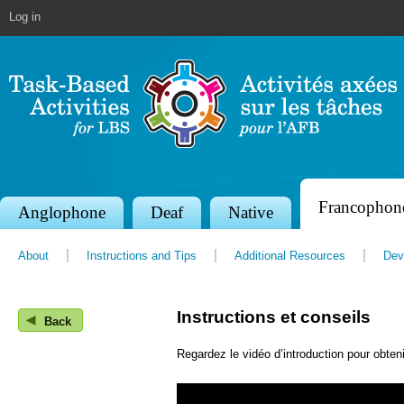
Jump to navigation
Log in
Francophon
S
Anglophone
Deaf
Native
e
About
Instructions and Tips
Additional Resources
Dev
c
t
Instructions et conseils
◀
i
Back
o
Regardez le vidéo d’introduction pour obteni
n