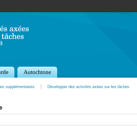
Jump to navigation
rde
Autochtone
es supplémentaires
Développer des activités axées sur les tâches
e