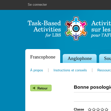
Se connecter
Francophone
S
Anglophone
Sou
e
À propos
Instructions et conseils
Ressourc
c
t
Bonne posologi
◀
i
Retour
o
n
Classe