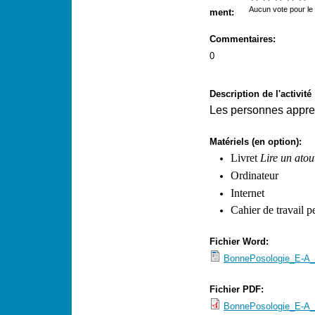
s
Aucun vote pour l
ment:
M
Commentaires:
e
0
n
u
Description de l'activité
Les personnes apprena
Matériels (en option):
Livret
Lire un atou
Ordinateur
Internet
Cahier de travail p
Fichier Word:
BonnePosologie_E-A_
Fichier PDF:
BonnePosologie_E-A_