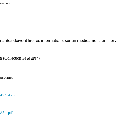
e moment
ntes doivent lire les informations sur un médicament familier a
t!
(Collection
Se le lire
*)
ersonnel
A2 1.docx
A2 1.pdf