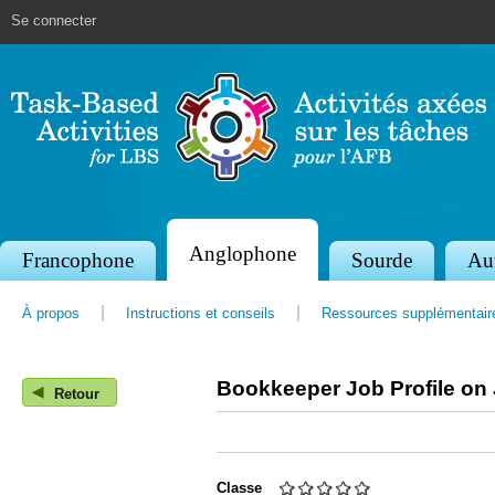
Jump to navigation
Se connecter
Anglophone
S
Francophone
Sourde
Au
e
À propos
Instructions et conseils
Ressources supplémentair
c
t
Bookkeeper Job Profile on
◀
i
Retour
o
n
Classe