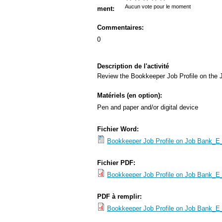
s
Aucun vote pour le moment
ment:
M
Commentaires:
e
0
n
u
Description de l'activité
Review the Bookkeeper Job Profile on the 
Matériels (en option):
Pen and paper and/or digital device
Fichier Word:
Bookkeeper Job Profile on Job Bank_E_
Fichier PDF:
Bookkeeper Job Profile on Job Bank_E_A
PDF à remplir:
Bookkeeper Job Profile on Job Bank_E_