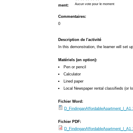
u
s
Aucun vote pour le moment
ment:
b
M
Commentaires:
m
e
0
e
n
n
u
Description de l'activité
u
In this demonstration, the learner will set 
Matériels (en option):
Pen or pencil
Calculator
Lined paper
Local Newspaper rental classifieds (or l
Fichier Word:
D_FindinganAffordableApartment_I_A1
Fichier PDF:
D_FindinganAffordableApartment_I_A1