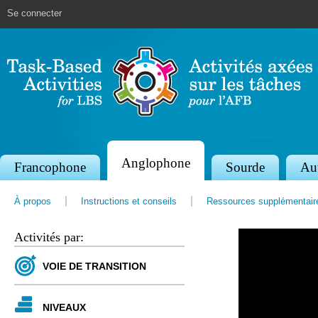
Jump to navigation
Se connecter
Anglophone
S
Francophone
Sourde
Au
e
À propos
Instructions et conseils
Ressources supplémentair
c
t
Activités par:
i
VOIE DE TRANSITION
o
n
NIVEAUX