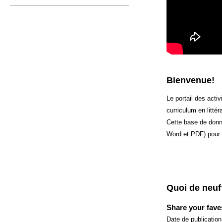
s
M
e
n
u
Bienvenue!
Le portail des acti
curriculum en litté
Cette base de donn
Word et PDF) pour 
Quoi de neu
Share your fav
Date de publicatio